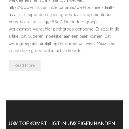
werknemers, en schrik hier toch wel van;
http://www.volkskrant.nl/economie/werkloosheid-daalt-
maar-niet-bij-ouderen-pechgroep-raakte-op-dieptepunt-
crisis-baan-kwijt~a4494660/ De oudere groep
werknemers wordt hier pechgroep genoemd. Er staat in dit
artikel dat ouderen moeilijker aan een baan komen. Dat
deze groep achterblijft bij het vinden van werk. Misschien
zoekt deze groep wel in het verkeerde…
Read More
UW TOEKOMST LIGT IN UW EIGEN HANDEN.