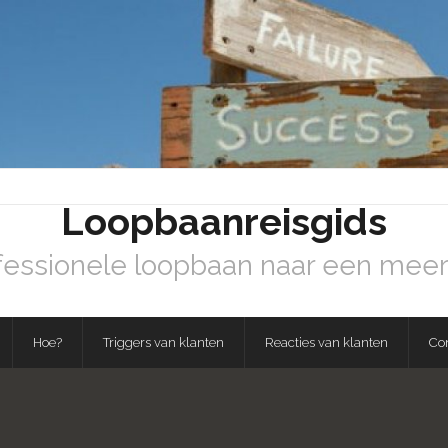
Loopbaanreisgids
fessionele loopbaan naar een meer
Hoe?
Triggers van klanten
Reacties van klanten
Co