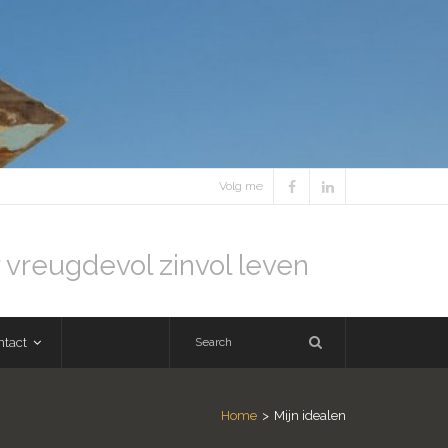
Volg me
 vreugdevol zinvol leven
ntact
Home
>
Mijn idealen